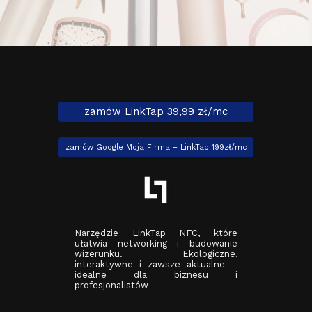
zamów LinkTap 39,99 zł/mc
zamów Google Moja Firma + LinkTap 199zł/mc
Narzędzie LinkTap NFC, które
ułatwia networking i budowanie
wizerunku. Ekologiczne,
interaktywne i zawsze aktualne –
idealne dla biznesu i
profesjonalistów