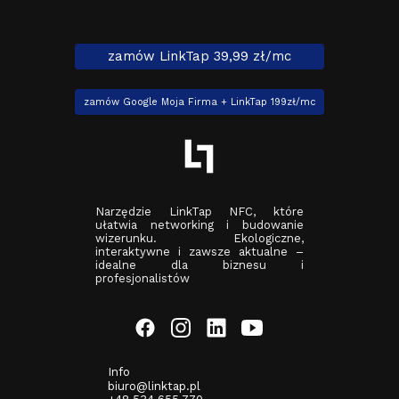
zamów LinkTap 39,99 zł/mc
zamów Google Moja Firma + LinkTap 199zł/mc
Narzędzie LinkTap NFC, które
ułatwia networking i budowanie
wizerunku. Ekologiczne,
interaktywne i zawsze aktualne –
idealne dla biznesu i
profesjonalistów
Info
biuro@linktap.pl