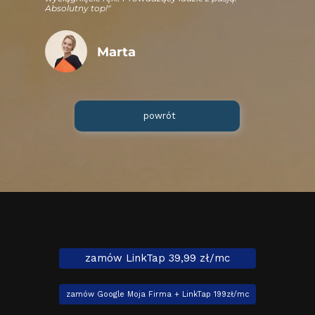
Absolutny top!"
Marta
powrót
zamów LinkTap 39,99 zł/mc
zamów Google Moja Firma + LinkTap 199zł/mc