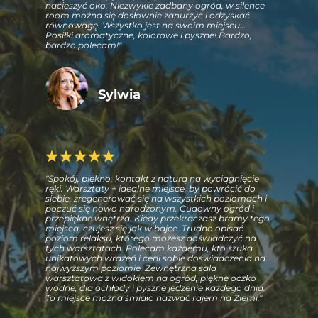
nacieszyć oko. Niezwykle zadbany ogród, w silence
room można się dosłownie zanurzyć i odzyskać
równowagę. Wszystko jest na swoim miejscu…
Posiłki aromatyczne, kolorowe i pyszne! Bardzo,
bardzo polecam!"
Sylwia
"Spokój, piękno, kontakt z naturą na wyciągnięcie
ręki. Warsztaty + idealne miejsce, by powrócić do
siebie, zregenerować się na wszystkich poziomach i
poczuć się nowo narodzonym. Cudowny ogród i
przepiękne wnętrza. Kiedy przekraczasz bramy tego
miejsca, czujesz się jak w bajce. Trudno opisać
poziom relaksu, którego możesz doświadczyć na
tych warsztatach. Polecam każdemu, kto szuka
unikatowych wrażeń i ceni sobie doświadczenia na
najwyższym poziomie. Zewnętrzna sala
warsztatowa z widokiem na ogród, piękne oczko
wodne, dla ochłody i pyszne jedzenie każdego dnia.
To miejsce można śmiało nazwać rajem na Ziemi."