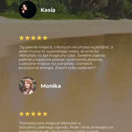
Kasia
"Są pewne miejsca, z których nie chcesz wyjeżdżać, a
jeżeli musisz to wyjeżdżając wiesz, ze wrócisz.
Warsztaty to był magiczny czas. Świetne zajęcia,
pięknie urządzone pokoje, wyśmienite jedzenie,
cudowne miejsce na warsztaty. Uśmiech,
pozytywna energia. Zatem tylko polecam!"
Monika
"Fantastyczne miejsce! Warsztat w
otoczeniu pięknego ogrodu. Ptaki i inne zwierzęta na
wyciągnięcie ręki. Prowadzący ludzie z pasją.